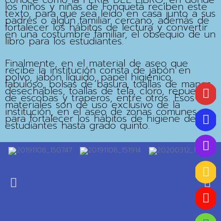
los niños y niñas de Fonquetá reciben este
texto, para que sea leído en casa junto a sus
padres o algún familiar cercano, además de
fortalecer los hábitos de lectura y convertir
en una costumbre familiar, el obsequio de un
libro para los estudiantes.
Finalmente, en el material de aseo que
recibe la institución consta de jabón en
polvo, jabón líquido, papel higiénico,
fabuloso, bolsas de basura, toallas de manos
desechables, toallas de tela, cloro, repuestos
de escobas y traperos, entre otros. Esos
materiales son de uso exclusivo de la
institución, en el aseo de zonas comunes y
para fortalecer los hábitos de higiene de los
estudiantes hasta grado quinto.