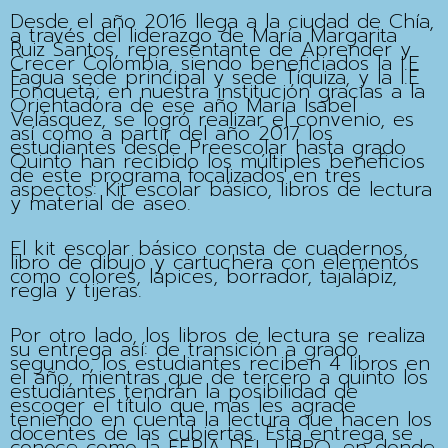
Desde el año 2016 llega a la ciudad de Chía,
a través del liderazgo de María Margarita
Ruiz Santos, representante de Aprender y
Crecer Colombia, siendo beneficiados la I.E
Fagua sede principal y sede Tíquiza, y la I.E
Fonquetá; en nuestra institución gracias a la
Orientadora de ese año María Isabel
Velásquez, se logró realizar el convenio, es
así como a partir del año 2017 los
estudiantes desde Preescolar hasta grado
Quinto han recibido los múltiples beneficios
de este programa focalizados en tres
aspectos: Kit escolar básico, libros de lectura
y material de aseo.
El kit escolar básico consta de cuadernos,
libro de dibujo y cartuchera con elementos
como colores, lápices, borrador, tajalápiz,
regla y tijeras.
Por otro lado, los libros de lectura se realiza
su entrega así: de transición a grado
segundo, los estudiantes reciben 4 libros en
el año, mientras que de tercero a quinto los
estudiantes tendrán la posibilidad de
escoger el título que más les agrade
teniendo en cuenta la lectura que hacen los
docentes de las cubiertas. Esta entrega se
conoce como la FERIA DEL LIBRO, en donde