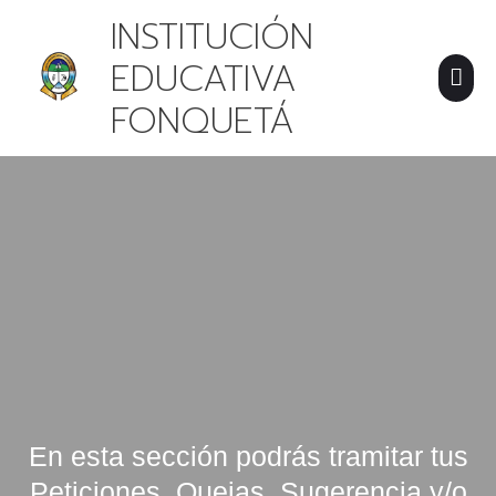
IR
MEN
INSTITUCIÓN
AL
CONTENIDO
PRI
EDUCATIVA
FONQUETÁ
En esta sección podrás tramitar tus
Peticiones, Quejas, Sugerencia y/o