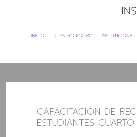
IR
IN
AL
CONTENIDO
INICIO
NUESTRO EQUIPO
INSTITUCIONAL
CAPACITACIÓN
DE
RECURSOS
DIGITALES
ESTUDIANTES
CUARTO
CAPACITACIÓN DE REC
Y
QUINTO
ESTUDIANTES CUARTO