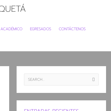
NQUETÁ
ACADÉMICO
EGRESADOS
CONTÁCTENOS
B
U
S
C
A