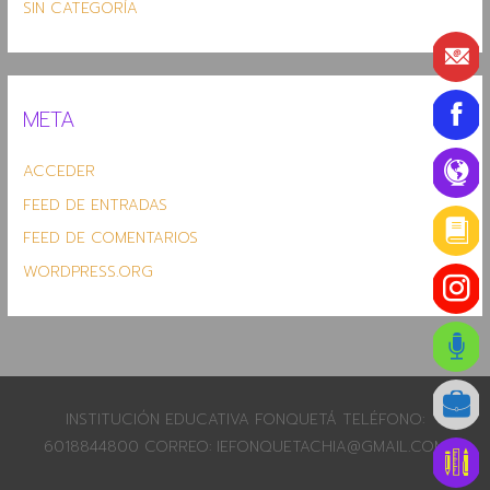
SIN CATEGORÍA
META
ACCEDER
FEED DE ENTRADAS
FEED DE COMENTARIOS
WORDPRESS.ORG
INSTITUCIÓN EDUCATIVA FONQUETÁ TELÉFONO:
6018844800 CORREO: IEFONQUETACHIA@GMAIL.COM