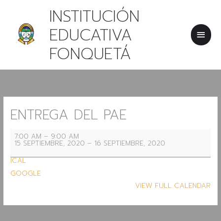
IR
MEN
INSTITUCIÓN
AL
CONTENIDO
PRIN
EDUCATIVA
FONQUETÁ
ENTREGA
DEL
PAE
ENTREGA DEL PAE
7:00 AM
–
9:00 AM
15 SEPTIEMBRE, 2020
–
16 SEPTIEMBRE, 2020
ICAL
GOOGLE
VIEW FULL CALENDAR