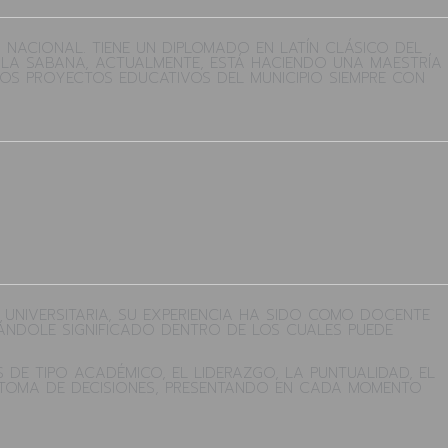
 NACIONAL. TIENE UN DIPLOMADO EN LATÍN CLÁSICO DEL
 LA SABANA, ACTUALMENTE, ESTÁ HACIENDO UNA MAESTRÍA
LOS PROYECTOS EDUCATIVOS DEL MUNICIPIO SIEMPRE CON
 UNIVERSITARIA, SU EXPERIENCIA HA SIDO COMO DOCENTE
DÁNDOLE SIGNIFICADO DENTRO DE LOS CUALES PUEDE
DE TIPO ACADÉMICO, EL LIDERAZGO, LA PUNTUALIDAD, EL
A TOMA DE DECISIONES, PRESENTANDO EN CADA MOMENTO