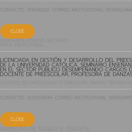
CONTACTO: 3142463121. CORREO INSTITUCIONAL: ROSAEL
CLOSE
MARGARITA MORENO RESTREPO
PERFIL PROFESIONAL
LICENCIADA EN GESTIÓN Y DESARROLLO DEL PREE
DE LA UNIVERSIDAD CATÓLICA, SEMINARIO ENSEÑA
EN EL SECTOR PÚBLICO DESEMPEÑANDO CARGOS D
DOCENTE DE PREESCOLAR; PROFESORA DE DANZAS
DOCENTE DE PREESCOLAR Y DIRECTORA GRADO TRANSICIÓN
CONTACTO: 3125059944. CORREO INSTITUCIONAL: MARGAR
CLOSE
SIGNIFICADO DEL ESCUDO I.E. FONQUETA