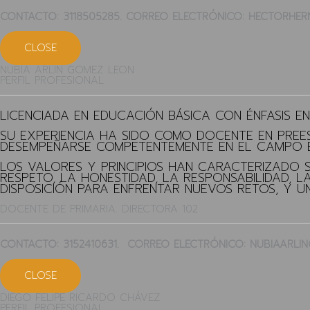
CONTACTO: 3118505285. CORREO ELECTRÓNICO: HECTORHE
CLOSE
NUBIA ARLIN GOMEZ LEON
PERFIL PROFESIONAL
LICENCIADA EN EDUCACIÓN BÁSICA CON ÉNFASIS E
SU EXPERIENCIA HA SIDO COMO DOCENTE EN PREE
DESEMPEÑARSE COMPETENTEMENTE EN EL CAMPO 
LOS VALORES Y PRINCIPIOS HAN CARACTERIZADO 
RESPETO, LA HONESTIDAD, LA RESPONSABILIDAD, 
DISPOSICIÓN PARA ENFRENTAR NUEVOS RETOS, Y U
DOCENTE DE PRIMARIA. DIRECTORA 102
CONTACTO: 3152410631. CORREO ELECTRÓNICO: NUBIAARL
CLOSE
DIEGO FELIPE RICARDO CHÁVEZ
PERFIL PROFESIONAL