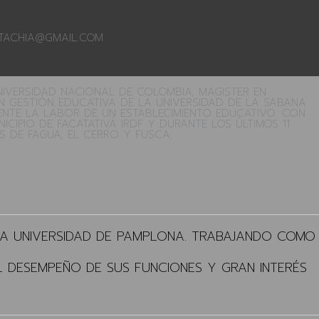
ETACHIA@GMAIL.COM
NIVERSIDAD NACIONAL DE COLOMBIA, MAGISTER EN
N GESTIÓN EDUCATIVA DE LA UNIVERSIDAD DE LA SABANA
ENTE LA LABOR DE UN ESTABLECIMIENTO EDUCATIVO. CON
CIPIO DE FACATATIVÁ IRDF Y DURANTE LOS ÚLTIMOS 11
S DE FAGUA, EL CERRO Y FUSCA.
 LA UNIVERSIDAD DE PAMPLONA. TRABAJANDO COMO
L DESEMPEÑO DE SUS FUNCIONES Y GRAN INTERÉS