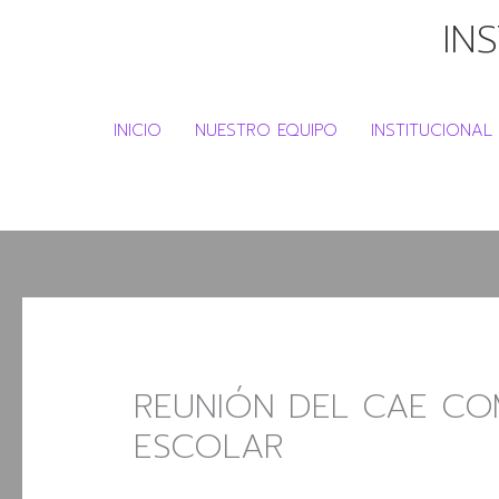
IR
IN
AL
CONTENIDO
INICIO
NUESTRO EQUIPO
INSTITUCIONAL
REUNIÓN
DEL
CAE
COMITÉ
DE
ALIMENTACIÓN
REUNIÓN DEL CAE CO
ESCOLAR
ESCOLAR