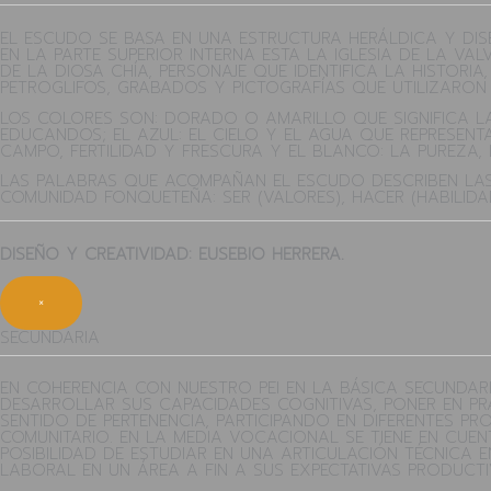
EL ESCUDO SE BASA EN UNA ESTRUCTURA HERÁLDICA Y DIS
EN LA PARTE SUPERIOR INTERNA ESTA LA IGLESIA DE LA VA
DE LA DIOSA CHÍA, PERSONAJE QUE IDENTIFICA LA HISTORI
PETROGLIFOS, GRABADOS Y PICTOGRAFÍAS QUE UTILIZARO
LOS COLORES SON: DORADO O AMARILLO QUE SIGNIFICA LA 
EDUCANDOS; EL AZUL: EL CIELO Y EL AGUA QUE REPRESENTA
CAMPO, FERTILIDAD Y FRESCURA Y EL BLANCO: LA PUREZA,
LAS PALABRAS QUE ACOMPAÑAN EL ESCUDO DESCRIBEN LAS
COMUNIDAD FONQUETEÑA: SER (VALORES), HACER (HABILIDA
DISEÑO Y CREATIVIDAD: EUSEBIO HERRERA.
×
SECUNDARIA
EN COHERENCIA CON NUESTRO PEI EN LA BÁSICA SECUNDARI
DESARROLLAR SUS CAPACIDADES COGNITIVAS, PONER EN PR
SENTIDO DE PERTENENCIA, PARTICIPANDO EN DIFERENTES 
COMUNITARIO. EN LA MEDIA VOCACIONAL SE TIENE EN CUE
POSIBILIDAD DE ESTUDIAR EN UNA ARTICULACIÓN TÉCNICA E
LABORAL EN UN ÁREA A FIN A SUS EXPECTATIVAS PRODUCTI