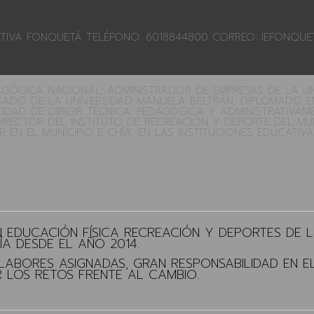
ATIVA FONQUETÁ TELÉFONO: 6018844800 CORREO: IEFONQU
DAGÓGICA NACIONAL, ADMINISTRADOR DE EMPRESAS DE LA U
SADO DE LA UNIVERSIDAD MANUELA BELTRÁN, DIPLOMADO E
DAD DE DIRIGIR TÉCNICA, PEDAGÓGICA Y ADMINISTRATIVAM
IRECTOR DEL INSTITUTO DE RECREACIÓN Y DEPORTE DEL MUNI
 EL MUNICIPIO E CHÍA, EN LAS INSTITUCIONES EDUCATIVA
EN EDUCACIÓN FÍSICA RECREACIÓN Y DEPORTES DE
A DESDE EL AÑO 2014.
LABORES ASIGNADAS, GRAN RESPONSABILIDAD EN E
 LOS RETOS FRENTE AL CAMBIO.