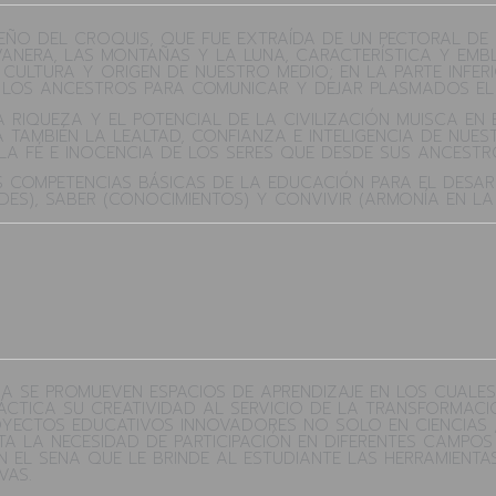
EÑO DEL CROQUIS, QUE FUE EXTRAÍDA DE UN PECTORAL DE 
LVANERA, LAS MONTAÑAS Y LA LUNA, CARACTERÍSTICA Y EMBL
A, CULTURA Y ORIGEN DE NUESTRO MEDIO; EN LA PARTE INF
N LOS ANCESTROS PARA COMUNICAR Y DEJAR PLASMADOS EL
RIQUEZA Y EL POTENCIAL DE LA CIVILIZACIÓN MUISCA EN 
 TAMBIÉN LA LEALTAD, CONFIANZA E INTELIGENCIA DE NUES
 LA FÉ E INOCENCIA DE LOS SERES QUE DESDE SUS ANCESTR
 COMPETENCIAS BÁSICAS DE LA EDUCACIÓN PARA EL DESA
DES), SABER (CONOCIMIENTOS) Y CONVIVIR (ARMONÍA EN L
A SE PROMUEVEN ESPACIOS DE APRENDIZAJE EN LOS CUALES
ÁCTICA SU CREATIVIDAD AL SERVICIO DE LA TRANSFORMACI
PROYECTOS EDUCATIVOS INNOVADORES NO SOLO EN CIENCIAS
NTA LA NECESIDAD DE PARTICIPACIÓN EN DIFERENTES CAM
N EL SENA QUE LE BRINDE AL ESTUDIANTE LAS HERRAMIENTA
VAS.