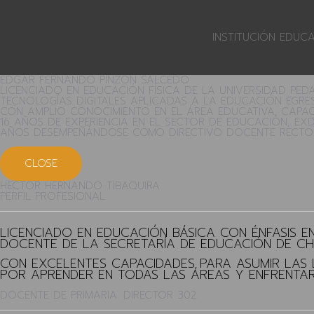
INSTITUCIÓN EDUC
EDGAR FERNANDO PINZÓN SALCEDO
LICENCIADO EN EDUCACIÓN FÍSICA DE LA UNIVERSIDAD PE
TECNOLOGÍAS DIGITALES APLICADAS A LA EDUCACIÓN EGRE
CON AMPLIO CONOCIMIENTO EN EL ÁREA EDUCATIVA, CAPACI
16 AÑOS DE EXPERIENCIA EN EL SECTOR DE EDUCACIÓN, EXD
AÑOS DESEMPEÑÁNDOSE COMO DIRECTIVO DOCENTE RECTOR EN
CLOSE
HECTOR HERNANDO TIBAQUIRA
PERFIL PROFESIONAL
LICENCIADO EN EDUCACIÓN BÁSICA CON ÉNFASIS 
DOCENTE DE LA SECRETARÍA DE EDUCACIÓN DE CHÍ
CON EXCELENTES CAPACIDADES PARA ASUMIR LAS 
POR APRENDER EN TODAS LAS ÁREAS Y ENFRENTAR
DOCENTE DE PRIMARIA. DIRECTOR 302.