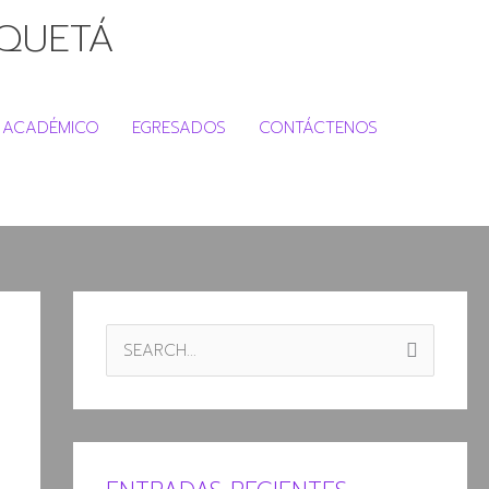
NQUETÁ
ACADÉMICO
EGRESADOS
CONTÁCTENOS
B
U
S
C
A